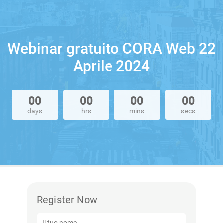
Webinar gratuito CORA Web 22
Aprile 2024
00
00
00
00
days
hrs
mins
secs
Register Now