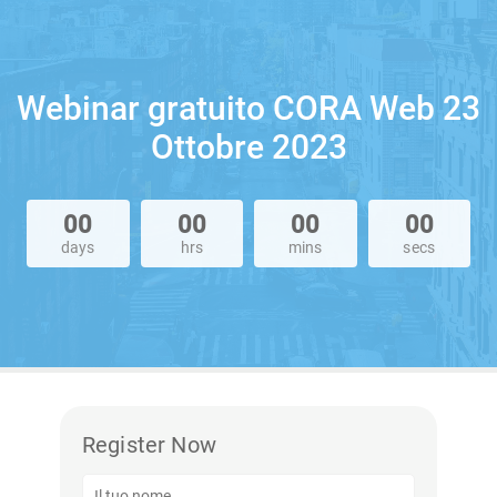
Webinar gratuito CORA Web 23
Ottobre 2023
00
00
00
00
days
hrs
mins
secs
Register Now