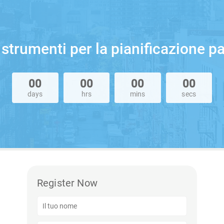
 strumenti per la pianificazione pa
00
00
00
00
days
hrs
mins
secs
Register Now