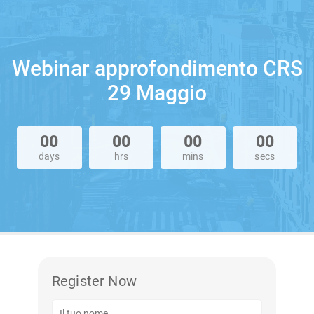
Webinar approfondimento CRS
29 Maggio
00
00
00
00
days
hrs
mins
secs
Register Now