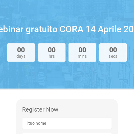
binar gratuito CORA 14 Aprile 2
00
00
00
00
days
hrs
mins
secs
Register Now