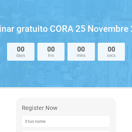
nar gratuito CORA 25 Novembre
00
00
00
00
days
hrs
mins
secs
Register Now