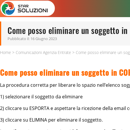
Come posso eliminare un soggetto i
Pubblicato il:
16 Giugno 2023
Home
>
Comunicazioni Agenzia Entrate
>
Come posso eliminare un sog
Soluzioni
Formazione
Come posso eliminare un soggetto in C
Assistenza
Blog
La procedura corretta per liberare lo spazio nell’elenco sogg
1) selezionare il soggetto da eliminare
2) cliccare su ESPORTA e aspettare la ricezione della email c
3) cliccare su ELIMINA per eliminare il soggetto.