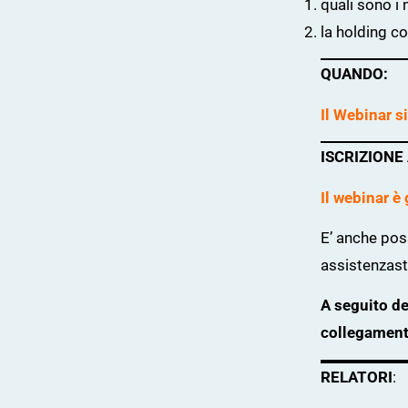
quali sono i 
la holding c
QUANDO:
Il Webinar s
ISCRIZIONE
Il webinar è
E’ anche pos
assistenzasta
A seguito de
collegamento
RELATORI
: