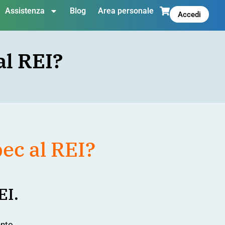
Assistenza
Blog
Area personale
Accedi
al REI?
ec al REI?
EI
.
ento.