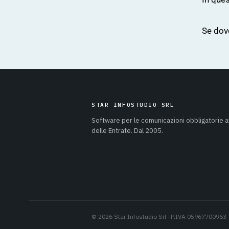
Se dove
STAR INFOSTUDIO SRL
Software per le comunicazioni obbligatorie a
delle Entrate. Dal 2005.
© 2026 Star Infostudio Srl · P.IVA 05967700963