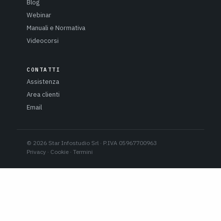
Blog
Webinar
Manuali e Normativa
Videocorsi
CONTATTI
Assistenza
Area clienti
Email
© 2026 Star Infostudio Srl · P.IVA 05967700963
Privacy
·
Cookie
·
Termini