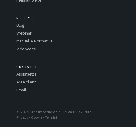
Pensiamo Noi
RISORSE
Blog
Webinar
Manuali e Normativa
Videocorsi
CONTATTI
Assistenza
Area clienti
Email
© 2026 Star Infostudio Srl · P.IVA 05967700963
Privacy
·
Cookie
·
Termini