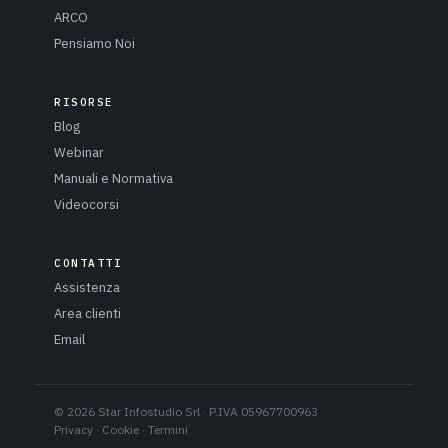
ARCO
Pensiamo Noi
RISORSE
Blog
Webinar
Manuali e Normativa
Videocorsi
CONTATTI
Assistenza
Area clienti
Email
© 2026 Star Infostudio Srl · P.IVA 05967700963
Privacy
·
Cookie
·
Termini