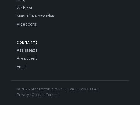
Webinar
Manuali e Normativa
Videocorsi
CONTATTI
Assistenza
Area clienti
Email
© 2026 Star Infostudio Srl · P.IVA 05967700963
Privacy
·
Cookie
·
Termini