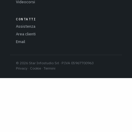
Videocorsi
CONTATTI
Assistenza
Area clienti
Email
© 2026 Star Infostudio Srl · P.IVA 05967700963
Privacy
·
Cookie
·
Termini