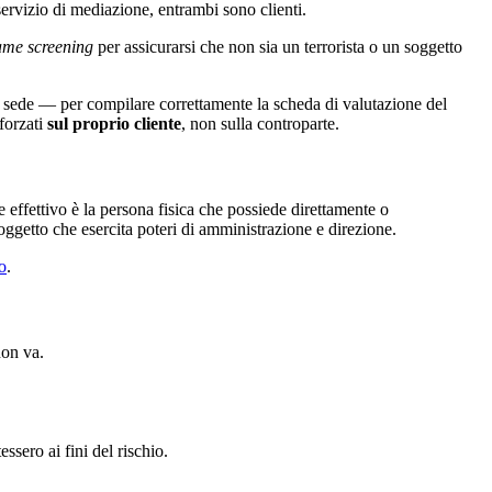
servizio di mediazione, entrambi sono clienti.
ame screening
per assicurarsi che non sia un terrorista o un soggetto
e sede — per compilare correttamente la scheda di valutazione del
fforzati
sul proprio cliente
, non sulla controparte.
are effettivo è la persona fisica che possiede direttamente o
 soggetto che esercita poteri di amministrazione e direzione.
vo
.
non va.
essero ai fini del rischio.