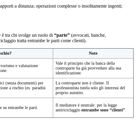
 rapporti a distanza; operazioni complesse o insolitamente ingenti;
 è tra chi svolge un ruolo di
“parte”
(avvocati, banche,
iclaggio tratta entrambe le parti come clienti).
ischio?
Note
Vale il principio che la banca della
errorismo e valutazione
controparte ha già provveduto alla sua
ione.
identificazione.
fici (senza documenti) per
La controparte non è cliente. Il
ione a rischio (es. paradisi
professionista tutela solo gli interessi del
proprio assistito.
Il mediatore è neutrale: per la legge
te su entrambe le parti.
antiriciclaggio
entrambe sono “clienti”
.