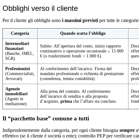
Obblighi verso il cliente
Per il cliente gli obblighi sono
i massimi previsti
per tutte le categori
Categoria
Quando scatta l’obbligo
Intermediari
Subito. All’apertura del conto, inizio rapporto
Docu
finanziari
continuativo o operazione occasionale ≥ 15.000
effe
(Banche, IMEL,
€ (o trasferimenti fondi > 1.000 €).
ques
SGR)
Professionisti
Al conferimento dell’incarico. Firma del
Docu
(Commercialisti,
mandato professionale o richiesta di prestazione
effe
Avvocati)
(consulenza, tenuta contabilità).
prof
Agenzie
Alla presa del contatto. Al conferimento
Docu
immobiliari
dell’incarico di vendita o alla proposta
effe
(Agenti in
d’acquisto,
prima
che l’affare sia concluso.
fond
mediazione)
Il “pacchetto base” comune a tutti
Indipendentemente dalla categoria, per ogni cliente bisogna
sempre
av
effettivo (se il cliente è società o ente); controllo PEP per verificare c