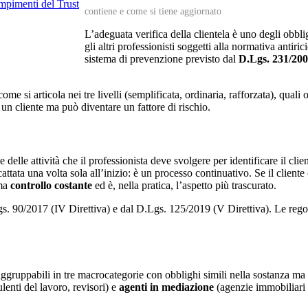
mpimenti del Trust
contiene e come si tiene aggiornato
L’adeguata verifica della clientela è uno degli obbli
gli altri professionisti soggetti alla normativa anti
sistema di prevenzione previsto dal
D.Lgs. 231/20
me si articola nei tre livelli (semplificata, ordinaria, rafforzata), quali
un cliente ma può diventare un fattore di rischio.
delle attività che il professionista deve svolgere per identificare il clien
ttata una volta sola all’inizio: è un processo continuativo. Se il client
ama
controllo costante
ed è, nella pratica, l’aspetto più trascurato.
. 90/2017 (IV Direttiva) e dal D.Lgs. 125/2019 (V Direttiva). Le regole
raggruppabili in tre macrocategorie con obblighi simili nella sostanza ma
lenti del lavoro, revisori) e
agenti in mediazione
(agenzie immobiliari i