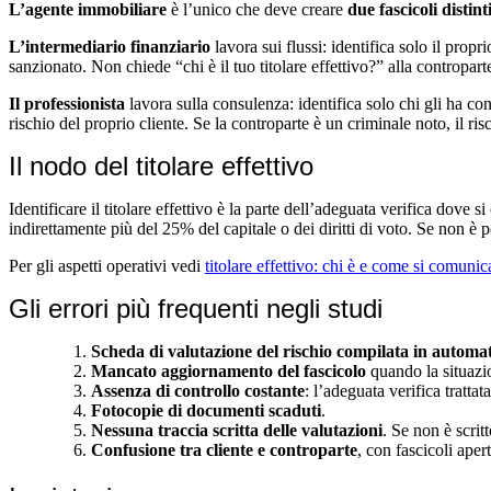
L’agente immobiliare
è l’unico che deve creare
due fascicoli distint
L’intermediario finanziario
lavora sui flussi: identifica solo il propr
sanzionato. Non chiede “chi è il tuo titolare effettivo?” alla contropart
Il professionista
lavora sulla consulenza: identifica solo chi gli ha c
rischio del proprio cliente. Se la controparte è un criminale noto, il ri
Il nodo del titolare effettivo
Identificare il titolare effettivo è la parte dell’adeguata verifica dove s
indirettamente più del 25% del capitale o dei diritti di voto. Se non è p
Per gli aspetti operativi vedi
titolare effettivo: chi è e come si comunic
Gli errori più frequenti negli studi
Scheda di valutazione del rischio compilata in automa
Mancato aggiornamento del fascicolo
quando la situazi
Assenza di controllo costante
: l’adeguata verifica tratt
Fotocopie di documenti scaduti
.
Nessuna traccia scritta delle valutazioni
. Se non è scritt
Confusione tra cliente e controparte
, con fascicoli aper