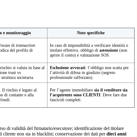
io e monitoraggio
Note specifiche
ftware di
transaction
In caso di impossibilità a verificare identità o
odica del profilo di
titolare effettivo, obbligo di
astensione
(non
aprire il conto) e valutazione SOS.
rischio si valuta in base al
Esclusione avvocati
: l’obbligo non scatta per
ione trust vs
l’attività di difesa in giudizio (segreto
 struttura societaria.
professionale rafforzato).
 Il rischio è legato al
Per l’agente immobiliare
sia il venditore sia
o di contante e alla
l’acquirente sono CLIENTI
. Deve fare due
 fondi.
fascicoli completi.
 di validità del firmatario/esecutore; identificazione del titolare
 il cliente non sia in blacklist; conservazione dei dati per
dieci anni