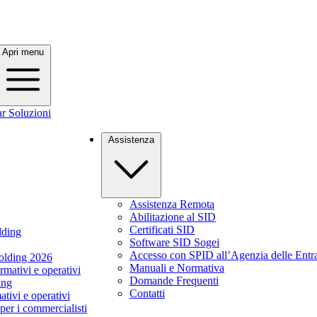
Apri menu
Assistenza
Assistenza Remota
Abilitazione al SID
Certificati SID
lding
Software SID Sogei
Accesso con SPID all’Agenzia delle Entr
holding 2026
Manuali e Normativa
ativi e operativi
Domande Frequenti
ing
Contatti
ivi e operativi
per i commercialisti