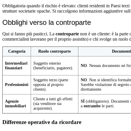
Obbligatoria quando il rischio è elevato: clienti residenti in Paesi terzi
strutture societarie opache. Si raccolgono informazioni aggiuntive sull’
Obblighi verso la controparte
Qui si fanno più pasticci. La
controparte
non è un cliente: è la parte
commercialisti lavorano per il proprio assistito) e chi svolge un ruolo 
Categoria
Ruolo controparte
Documenti 
Intermediari
Soggetto esterno
NO
. Nessun documento né fi
finanziari
(beneficiario, pagatore).
Soggetto terzo (parte
NO
. Non si identifica formal
Professionisti
opposta al proprio
Sarebbe violazione di segreto 
cliente).
direttamente.
Cliente a tutti gli effetti
Agenzie
SÌ
(obbligatorio). Documenti d
(sia venditore sia
immobiliari
a
entrambe
le parti.
acquirente).
Differenze operative da ricordare