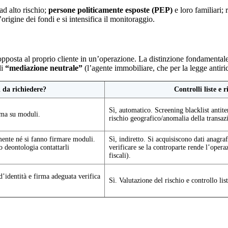
 ad alto rischio;
persone politicamente esposte (PEP)
e loro familiari;
origine dei fondi e si intensifica il monitoraggio.
 opposta al proprio cliente in un’operazione. La distinzione fondamentale
di
“mediazione neutrale”
(l’agente immobiliare, che per la legge antiric
da richiedere?
Controlli liste e r
Sì, automatico. Screening blacklist antit
rma su moduli.
rischio geografico/anomalia della transaz
mente né si fanno firmare moduli.
Sì, indiretto. Si acquisiscono dati anagra
o deontologia contattarli
verificare se la controparte rende l’operaz
fiscali).
’identità e firma adeguata verifica
Sì. Valutazione del rischio e controllo lis