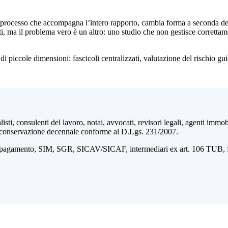
processo che accompagna l’intero rapporto, cambia forma a seconda della
ti, ma il problema vero è un altro: uno studio che non gestisce correttame
 di piccole dimensioni: fascicoli centralizzati, valutazione del rischio gu
ti, consulenti del lavoro, notai, avvocati, revisori legali, agenti immobil
co e conservazione decennale conforme al D.Lgs. 231/2007.
i pagamento, SIM, SGR, SICAV/SICAF, intermediari ex art. 106 TUB, fidu