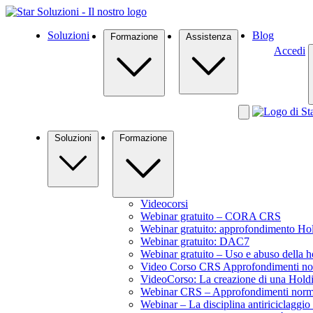
Soluzioni
Blog
Formazione
Assistenza
Accedi
Soluzioni
Formazione
Videocorsi
Webinar gratuito – CORA CRS
Webinar gratuito: approfondimento Ho
Webinar gratuito: DAC7
Webinar gratuito – Uso e abuso della 
Video Corso CRS Approfondimenti norm
VideoCorso: La creazione di una Hold
Webinar CRS – Approfondimenti normat
Webinar – La disciplina antiriciclaggio 