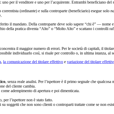
i
: uno per il venditore e uno per l’acquirente. Entrambi beneficiano del 
io correntista (ordinante) e sulla controparte (beneficiario) esegue solo
n
e.
onferito il mandato. Della controparte deve solo sapere “chi è” — nome 
schio della pratica diventa “Alto” o “Molto Alto” e scattano i controlli ra
i concentra il maggior numero di errori. Per le società di capitali, il titol
ossibile individuarlo così, si risale per controllo o, in ultima istanza, al
a
,
la comunicazione del titolare effettivo
e
variazione del titolare effetti
tico
, senza reale analisi. Per l’ispettore è il primo segnale che qualcosa 
one del cliente cambia.
ata come adempimento di apertura e poi dimenticata.
o, per l’ispettore non è stato fatto.
ti su soggetti che non sono clienti o controparti trattate come se non esist