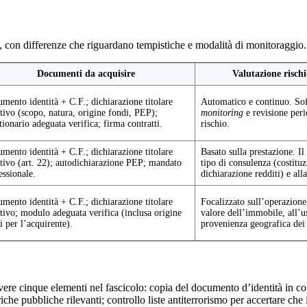
e, con differenze che riguardano tempistiche e modalità di monitoraggio.
Documenti da acquisire
Valutazione risch
mento identità + C.F.; dichiarazione titolare
Automatico e continuo. So
ttivo (scopo, natura, origine fondi, PEP);
monitoring
e revisione peri
tionario adeguata verifica; firma contratti.
rischio.
mento identità + C.F.; dichiarazione titolare
Basato sulla prestazione. Il 
ttivo (art. 22); autodichiarazione PEP; mandato
tipo di consulenza (costituz
essionale.
dichiarazione redditi) e alla
mento identità + C.F.; dichiarazione titolare
Focalizzato sull’operazione.
ttivo; modulo adeguata verifica (inclusa origine
valore dell’immobile, all’us
i per l’acquirente).
provenienza geografica dei
ere cinque elementi nel fascicolo: copia del documento d’identità in corso
ariche pubbliche rilevanti; controllo liste antiterrorismo per accertare che