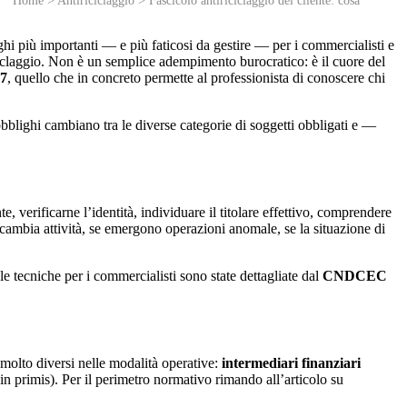
Home
>
Antiriciclaggio
>
Fascicolo antiriciclaggio del cliente: cosa
ghi più importanti — e più faticosi da gestire — per i commercialisti e
riciclaggio. Non è un semplice adempimento burocratico: è il cuore del
07
, quello che in concreto permette al professionista di conoscere chi
 obblighi cambiano tra le diverse categorie di soggetti obbligati e —
te, verificarne l’identità, individuare il titolare effettivo, comprendere
e cambia attività, se emergono operazioni anomale, se la situazione di
 tecniche per i commercialisti sono state dettagliate dal
CNDCEC
 molto diversi nelle modalità operative:
intermediari finanziari
n primis). Per il perimetro normativo rimando all’articolo su