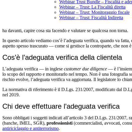
Webinar Trust Bundle – Fiscalità e ade
Webinar – Trust: La Fiscalità diretta
Webinar – Trust: Monitoraggio fiscale
Webinar – Trust: Fiscalità Indiretta
ha davanti, capire cosa sta facendo e valutare se qualcosa non torna.
In questo articolo vediamo cos’è l’adeguata verifica, quando va fatta, co
aspetto spesso trascurato — come si gestisce la controparte, che non è 
Cos’è l’adeguata verifica della clientela
L’adeguata verifica — in inglese
customer due diligence
— è l’insieme 
lo scopo del rapporto e monitorarlo nel tempo. Non è una fotografia sca
rischio evolve, l’adeguata verifica va aggiornata. Il legislatore lo chi
La normativa di riferimento è il D.Lgs. 231/2007, modificato dal D.Lgs
nel 2019.
Chi deve effettuare l’adeguata verifica
Sono obbligati i soggetti indicati all’articolo 3 del D.Lgs. 231/2007, 
(banche, IMEL, SGR),
professionisti
(commercialisti, avvocati, consu
antiriciclaggio e antiterrorismo
.