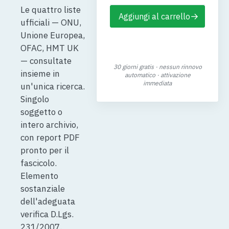
Le quattro liste
→
Aggiungi al carrello
ufficiali — ONU,
Unione Europea,
→
Attiva la demo gratuita
OFAC, HMT UK
— consultate
30 giorni gratis · nessun rinnovo
insieme in
automatico · attivazione
immediata
un'unica ricerca.
Singolo
soggetto o
intero archivio,
con report PDF
pronto per il
fascicolo.
Elemento
sostanziale
dell'adeguata
verifica D.Lgs.
231/2007.