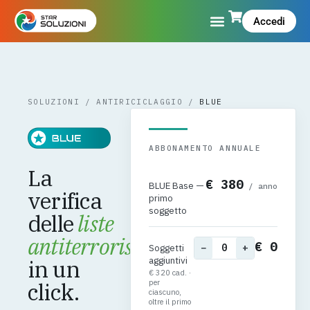
Accedi
SOLUZIONI
/
ANTIRICICLAGGIO
/
BLUE
ABBONAMENTO ANNUALE
La
€ 380
BLUE Base —
/ anno
verifica
primo
soggetto
delle
liste
antiterrorismo,
€ 0
Soggetti
−
+
aggiuntivi
in un
€ 320 cad. ·
per
click.
ciascuno,
oltre il primo