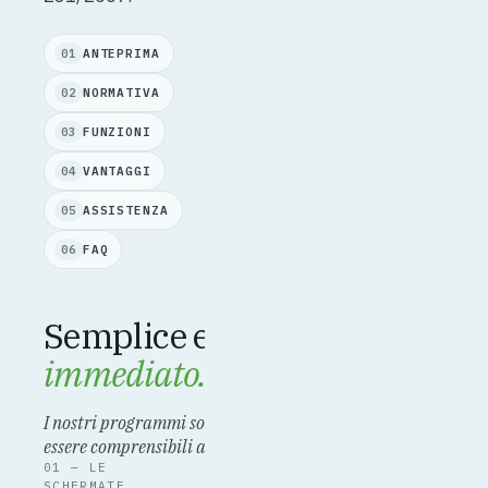
ANTEPRIMA
01
NORMATIVA
02
FUNZIONI
03
VANTAGGI
04
ASSISTENZA
05
FAQ
06
Semplice e
immediato.
I nostri programmi sono studiati per
essere comprensibili al primo utilizzo.
01 — LE
SCHERMATE