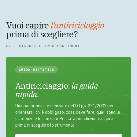
soggetto obbligato secondo le proprie procedure
REI o Agenzia delle Entrate. Per usarlo è sufficiente la
interne.
registrazione gratuita al portale Star Soluzioni. SID e
REI servono invece se devi trasmettere altre
Vuoi capire
l'antiriciclaggio
comunicazioni come CORA (Anagrafe Rapporti) o le
prima di scegliere?
estrazioni di adeguata verifica.
07 — RISORSE E APPROFONDIMENTI
GUIDA SINTETICA
Antiriciclaggio:
la guida
rapida.
Una panoramica essenziale del D.Lgs. 231/2007 per
orientarsi: chi è obbligato, cosa deve fare, quali sono le
scadenze e le sanzioni. Pensata per chi vuole capire
prima di scegliere lo strumento.