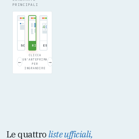
PRINCIPALI
4
0
0
SOGGETTI
RICERCA
ESITO
CLICCA
UN'ANTEPRIMA
←
→
PER
INGRANDIRE
Le quattro
liste ufficiali,