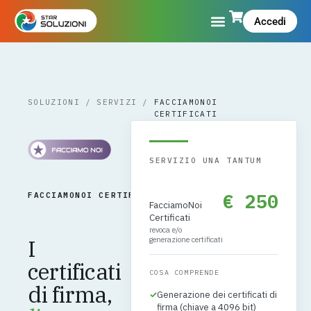
Accedi
SOLUZIONI
/
SERVIZI
/
FACCIAMONOI
CERTIFICATI
SERVIZIO UNA TANTUM
·
SERVIZIO
€ 250
FACCIAMONOI CERTIFICATI
CHIAVI
FacciamoNoi
IN MANO
Certificati
revoca e/o
I
generazione certificati
certificati
COSA COMPRENDE
di firma,
✓
Generazione dei certificati di
firma (chiave a 4096 bit)