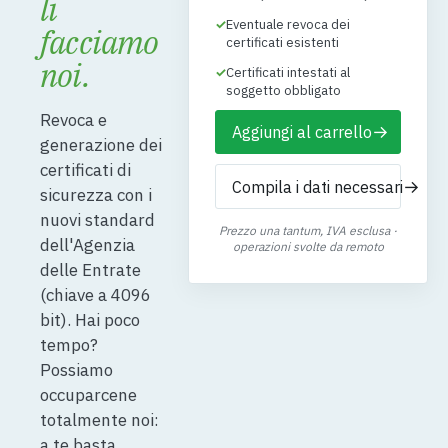
li
✓
Eventuale revoca dei
facciamo
certificati esistenti
noi.
✓
Certificati intestati al
soggetto obbligato
Revoca e
→
Aggiungi al carrello
generazione dei
certificati di
→
Compila i dati necessari
sicurezza con i
nuovi standard
Prezzo una tantum, IVA esclusa ·
dell'Agenzia
operazioni svolte da remoto
delle Entrate
(chiave a 4096
bit). Hai poco
tempo?
Possiamo
occuparcene
totalmente noi:
a te basta