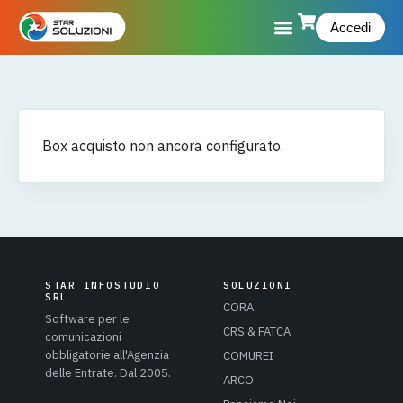
Accedi
Box acquisto non ancora configurato.
STAR INFOSTUDIO
SOLUZIONI
SRL
CORA
Software per le
CRS & FATCA
comunicazioni
obbligatorie all'Agenzia
COMUREI
delle Entrate. Dal 2005.
ARCO