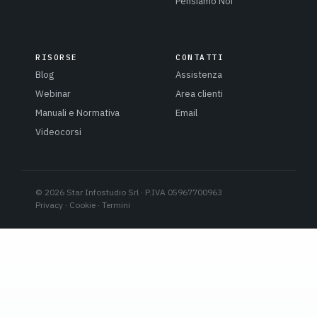
Pensiamo Noi
RISORSE
CONTATTI
Blog
Assistenza
Webinar
Area clienti
Manuali e Normativa
Email
Videocorsi
© 2026 Star Infostudio Srl · P.IVA 05967700963
Privacy
·
Cookie
·
Termini