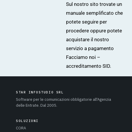
Sul nostro sito trovate
un
manuale semplificato
che
potete seguire per
procedere oppure potete
acquistare il nostro
servizio a pagamento
Facciamo noi –
accreditamento SID
.
STAR INFOSTUDIO SRL
Software per le comunicazioni obbligatorie all'Agenzia
delle Entrate. Dal 2005.
SOLUZIONI
CORA