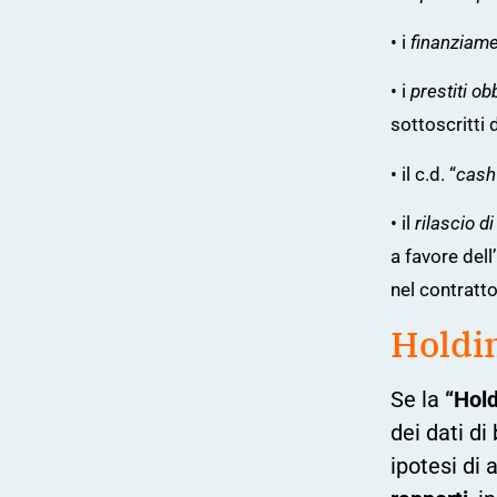
• i
finanziamen
• i
prestiti obb
sottoscritti
• il c.d. “
cash
• il
rilascio d
a favore del
nel contratt
Holdi
Se la
“Hold
dei dati di
ipotesi di 