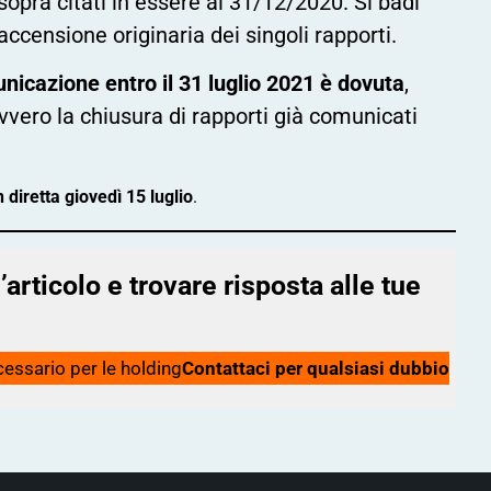
sopra citati in essere al 31/12/2020. Si badi
ccensione originaria dei singoli rapporti.
icazione entro il 31 luglio 2021 è dovuta
,
ovvero la chiusura di rapporti già comunicati
diretta giovedì 15 luglio
.
articolo e trovare risposta alle tue
cessario per le holding
Contattaci per qualsiasi dubbio