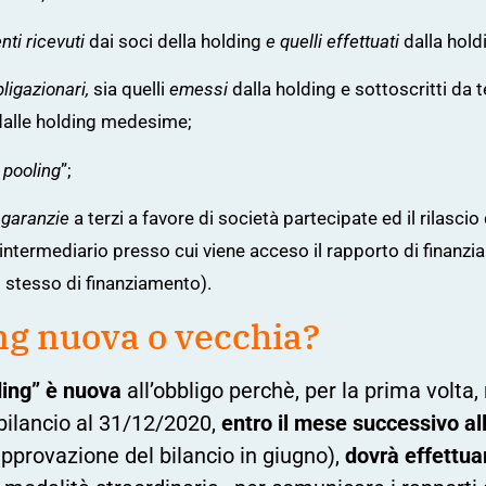
ti ricevuti
dai soci della holding
e quelli effettuati
dalla hold
ligazionari,
sia quelli
emessi
dalla holding e sottoscritti da t
 dalle holding medesime;
 pooling
”;
i garanzie
a terzi a favore di società partecipate ed il rilascio
l’intermediario presso cui viene acceso il rapporto di finan
o stesso di finanziamento).
ng nuova o vecchia?
ing” è nuova
all’obbligo perchè, per la prima volta, r
 bilancio al 31/12/2020,
entro il mese successivo al
approvazione del bilancio in giugno),
dovrà effettua