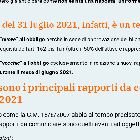
però già anticipare come
non esista una risposta “uniform
 del 31 luglio 2021, infatti, è un
“
nuove
” all’obbligo
perchè in sede di approvazione del bila
equisiti dell’
art. 162 bis Tuir
(oltre il 50% dell’attivo è rapp
“
vecchie
” all’obbligo
esclusivamente in relazione a nuovi rap
urante il mese di giugno 2021.
sono i principali rapporti da 
 2021
o come la
C.M. 18/E/2007
abbia al tempo precisato
 rapporti da comunicare sono quelli aventi ad oggett
zioni
;