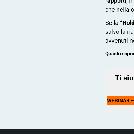
rapporti
, i
che nella 
Se la
“Hold
salvo la na
avvenuti n
Quanto sopra 
Ti ai
WEBINAR – 