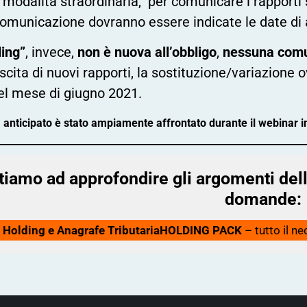
n modalità straordinaria, per comunicare i rapporti 
comunicazione dovranno essere indicate le date di a
ing”
, invece,
non è nuova all’obbligo
,
nessuna comun
scita di nuovi rapporti, la sostituzione/variazione 
el mese di giugno 2021.
anticipato è stato ampiamente affrontato durante il webinar in 
utiamo ad approfondire gli argomenti dell’
domande:
Holding e Anagrafe Tributaria
HOLDING PACK
– tutto il ne