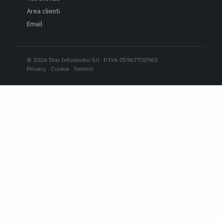
Area clienti
Email
© 2026 Star Infostudio Srl · P.IVA 05967700963
Privacy
·
Cookie
·
Termini