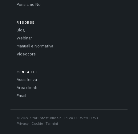
Pensiamo Noi
RISORSE
Blog
Webinar
Manuali e Normativa
Videocorsi
CONTATTI
Assistenza
Area clienti
Email
© 2026 Star Infostudio Srl · P.IVA 05967700963
Privacy
·
Cookie
·
Termini