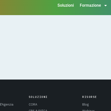
Soluzioni
Formazione
SOLUZIONI
RISORSE
ll'Agenzia
CORA
Blog
CRS & FATCA
Webinar