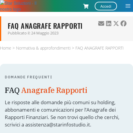
Accedi
Ap
FAQ ANAGRAFE RAPPORTI
Pubblicato il:
24 Maggio 2023
Soluzioni
Home
>
Normativa & approfondimenti
>
FAQ ANAGRAFE RAPPORTI
Formazione
Assistenza
Blog
DOMANDE FREQUENTI
FAQ
Anagrafe Rapporti
Le risposte alle domande più comuni su holding,
abbonamenti e comunicazioni per l’Anagrafe dei
Rapporti Finanziari. Se non trovi quello che cerchi,
scrivici a assistenza@starinfostudio.it.