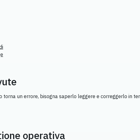
di
ge
vute
torna un errore, bisogna saperlo leggere e correggerlo in tem
ione operativa