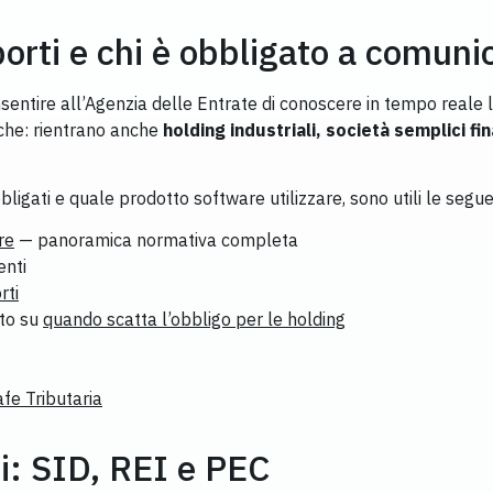
orti e chi è obbligato a comuni
entire all’Agenzia delle Entrate di conoscere in tempo reale l’
nche: rientrano anche
holding industriali, società semplici fin
bbligati e quale prodotto software utilizzare, sono utili le segue
re
— panoramica normativa completa
enti
rti
to su
quando scatta l’obbligo per le holding
afe Tributaria
i: SID, REI e PEC