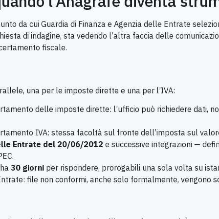
: quando l’Anagrafe diventa str
 punto da cui Guardia di Finanza e Agenzia delle Entrate selezi
esta di indagine, sta vedendo l’altra faccia delle comunicazioni 
ccertamento fiscale.
allele, una per le imposte dirette e una per l’IVA:
tamento delle imposte dirette: l’ufficio può richiedere dati, not
tamento IVA: stessa facoltà sul fronte dell’imposta sul valor
elle Entrate del 20/06/2012
e successive integrazioni — defin
PEC.
o ha
30 giorni
per rispondere, prorogabili una sola volta su is
Entrate: file non conformi, anche solo formalmente, vengono sc