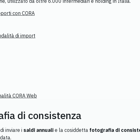
, utilizzato da oltre 6.000 intermediari e holding in Italia.
pporti con CORA
alità di import
nalità CORA Web
afia di consistenza
di inviare i
saldi annuali
e la cosiddetta
fotografia di consis
data.