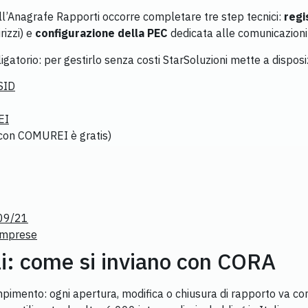
all’Anagrafe Rapporti occorre completare tre step tecnici:
regi
rizzi) e
configurazione della PEC
dedicata alle comunicazioni 
bligatorio: per gestirlo senza costi StarSoluzioni mette a dispos
SID
EI
 con COMUREI è gratis)
/09/21
 Imprese
i: come si inviano con CORA
mpimento: ogni apertura, modifica o chiusura di rapporto va co