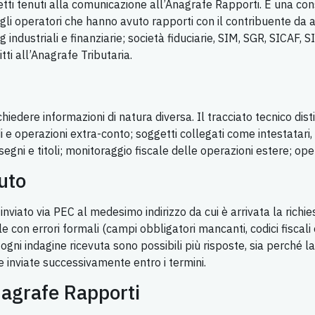
getti tenuti alla comunicazione all’Anagrafe Rapporti. È una co
gli operatori che hanno avuto rapporti con il contribuente da a
ng industriali e finanziarie; società fiduciarie, SIM, SGR, SICAF,
itti all’Anagrafe Tributaria.
hiedere informazioni di natura diversa. Il tracciato tecnico dist
ldi e operazioni extra-conto; soggetti collegati come intestatar
segni e titoli; monitoraggio fiscale delle operazioni estere; oper
uto
nviato via PEC al medesimo indirizzo da cui è arrivata la richies
ile con errori formali (campi obbligatori mancanti, codici fiscali
 ogni indagine ricevuta sono possibili più risposte, sia perché la
 inviate successivamente entro i termini.
Anagrafe Rapporti